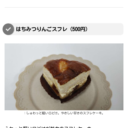
はちみつりんごスフレ（500円）
：しゅわっと軽い口どけ。やさしい甘さのスフレケーキ。