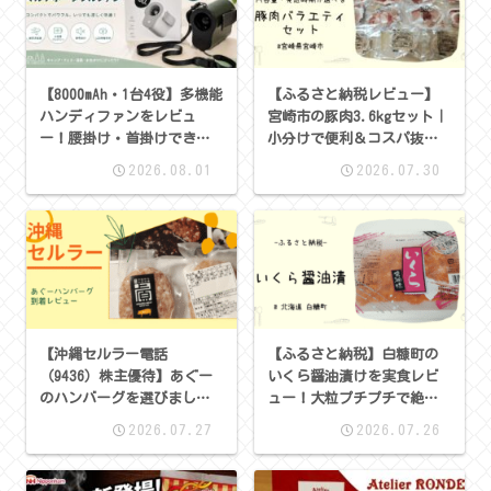
【8000mAh・1台4役】多機能
【ふるさと納税レビュー】
ハンディファンをレビュ
宮崎市の豚肉3.6kgセット｜
ー！腰掛け・首掛けできる
小分けで便利＆コスパ抜群
便利な夏の暑さ対策アイテ
の大満足返礼品
2026.08.01
2026.07.30
ム
【沖縄セルラー電話
【ふるさと納税】白糠町の
（9436）株主優待】あぐー
いくら醤油漬けを実食レビ
のハンバーグを選びまし
ュー！大粒プチプチで絶品
た！沖縄ブランド豚を使っ
だった
2026.07.27
2026.07.26
た特産品カタログ