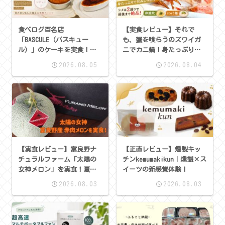
食べログ百名店
【実食レビュー】それで
「BASCULE（バスキュー
も、蟹を喰らうのズワイガ
ル）」のケーキを実食！人
ニでカニ鍋！身たっぷりで
気3種類を本音レビュー
シメまで絶品
2026.08.05
2026.08.04
【実食レビュー】富良野ナ
【正直レビュー】燻製キッ
チュラルファーム「太陽の
チンkemumakikun｜燻製×ス
女神メロン」を実食！夏の
イーツの新感覚体験！
ご褒美にぴったりな高級赤
2026.08.03
2026.08.03
肉メロン