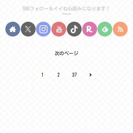
SNSフォロー＆イイね👍励みになります！
次のページ
次
1
2
37
へ