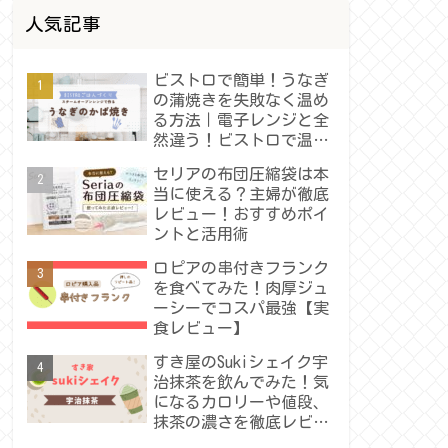
人気記事
ビストロで簡単！うなぎ
の蒲焼きを失敗なく温め
る方法｜電子レンジと全
然違う！ビストロで温め
たうなぎの蒲焼きレビュ
セリアの布団圧縮袋は本
ー
当に使える？主婦が徹底
レビュー！おすすめポイ
ントと活用術
ロピアの串付きフランク
を食べてみた！肉厚ジュ
ーシーでコスパ最強【実
食レビュー】
すき屋のSukiシェイク宇
治抹茶を飲んでみた！気
になるカロリーや値段、
抹茶の濃さを徹底レビュ
ー！