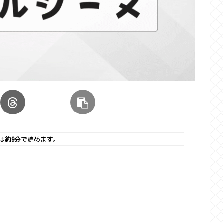
は
約9分
で読めます。