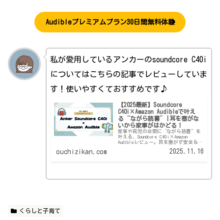
Audibleプレミアムプラン30日間無料体験
私が愛用しているアンカーのsoundcore C40i
についてはこちらの記事でレビューしていま
す！使いやすくておすすめです♪
【2025最新】Soundcore
C40i×Amazon Audibleで叶え
る“ながら読書”|耳を塞がな
いから家事がはかどる！
家事や育児の合間に“ながら読書”を
叶える、Soundcore C40i×Amazon
Audibleレビュー。耳を塞がず安全＆快
適にオーディオブックを楽しむ主婦目
2025.11.16
ouchizikan.com
線のリアルな使用感を徹底解説！
くらしと子育て