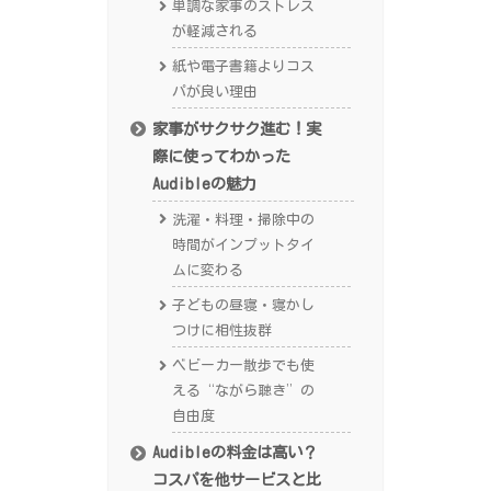
単調な家事のストレス
が軽減される
紙や電子書籍よりコス
パが良い理由
家事がサクサク進む！実
際に使ってわかった
Audibleの魅力
洗濯・料理・掃除中の
時間がインプットタイ
ムに変わる
子どもの昼寝・寝かし
つけに相性抜群
ベビーカー散歩でも使
える“ながら聴き”の
自由度
Audibleの料金は高い？
コスパを他サービスと比