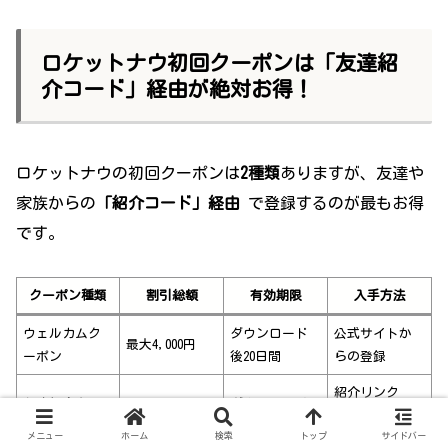
ロケットナウ初回クーポンは「友達紹
介コード」経由が絶対お得！
ロケットナウの初回クーポンは
2種類
ありますが、友達や
家族からの
「紹介コード」経由
で登録するのが最もお得
です。
クーポン種類
割引総額
有効期限
入手方法
ウェルカムク
ダウンロード
公式サイトか
最大4,000円
ーポン
後20日間
らの登録
紹介リンク
友達紹介クー
ダウンロード
最大5,000円
（友達・家族
ポン
後28日間
メニュー
ホーム
検索
トップ
サイドバー
経由）