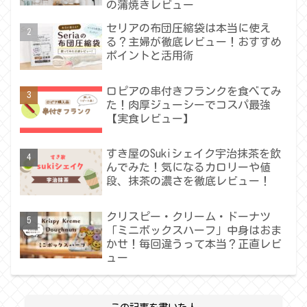
の蒲焼きレビュー
セリアの布団圧縮袋は本当に使え
る？主婦が徹底レビュー！おすすめ
ポイントと活用術
ロピアの串付きフランクを食べてみ
た！肉厚ジューシーでコスパ最強
【実食レビュー】
すき屋のSukiシェイク宇治抹茶を飲
んでみた！気になるカロリーや値
段、抹茶の濃さを徹底レビュー！
クリスピー・クリーム・ドーナツ
「ミニボックスハーフ」中身はおま
かせ！毎回違うって本当？正直レビ
ュー