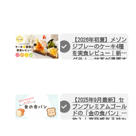
【2026年初夏】メゾン
ジブレーのケーキ4種
を実食レビュー｜新作
グラムー抹茶が濃厚す
ぎた！
【2025年9月最新】セ
ブンプレミアムゴール
ドの「金の食パン」2
枚入｜高級感ある味わ
いと食感をレビュー