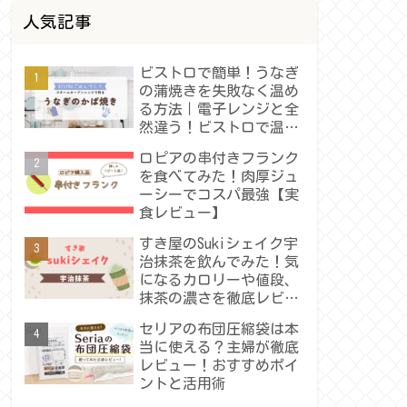
人気記事
ビストロで簡単！うなぎ
の蒲焼きを失敗なく温め
る方法｜電子レンジと全
然違う！ビストロで温め
たうなぎの蒲焼きレビュ
ロピアの串付きフランク
ー
を食べてみた！肉厚ジュ
ーシーでコスパ最強【実
食レビュー】
すき屋のSukiシェイク宇
治抹茶を飲んでみた！気
になるカロリーや値段、
抹茶の濃さを徹底レビュ
ー！
セリアの布団圧縮袋は本
当に使える？主婦が徹底
レビュー！おすすめポイ
ントと活用術