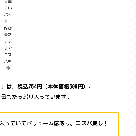
り重
たい
パッ
ク。
内容
量た
っぷ
りで
コス
パも
◎
）」は、
税込754円（本体価格699円）
。
、量もたっぷり入っています。
入っていてボリューム感あり。
コスパ良し
！