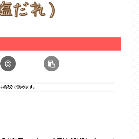
は
約3分
で読めます。