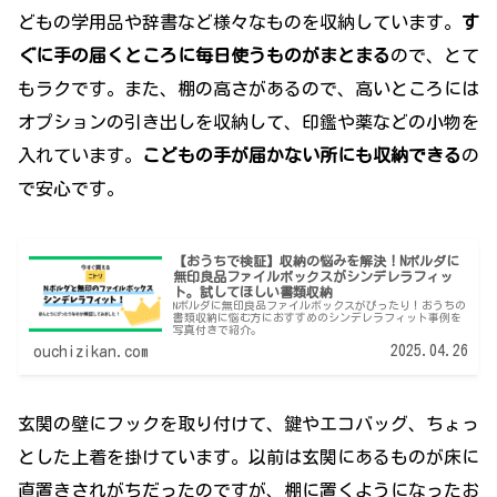
どもの学用品や辞書など様々なものを収納しています。
す
ぐに手の届くところに毎日使うものがまとまる
ので、とて
もラクです。また、棚の高さがあるので、高いところには
オプションの引き出しを収納して、印鑑や薬などの小物を
入れています。
こどもの手が届かない所にも収納できる
の
で安心です。
【おうちで検証】収納の悩みを解決！Nポルダに
無印良品ファイルボックスがシンデレラフィッ
ト。試してほしい書類収納
Nポルダに無印良品ファイルボックスがぴったり！おうちの
書類収納に悩む方におすすめのシンデレラフィット事例を
写真付きで紹介。
2025.04.26
ouchizikan.com
玄関の壁にフックを取り付けて、鍵やエコバッグ、ちょっ
とした上着を掛けています。以前は玄関にあるものが床に
直置きされがちだったのですが、棚に置くようになったお