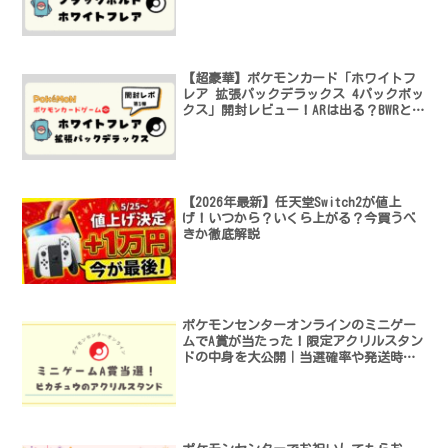
ト
【超豪華】ポケモンカード「ホワイトフ
レア 拡張パックデラックス 4パックボッ
クス」開封レビュー！ARは出る？BWRと
は？
【2026年最新】任天堂Switch2が値上
げ！いつから？いくら上がる？今買うべ
きか徹底解説
ポケモンセンターオンラインのミニゲー
ムでA賞が当たった！限定アクリルスタン
ドの中身を大公開｜当選確率や発送時期
も解説