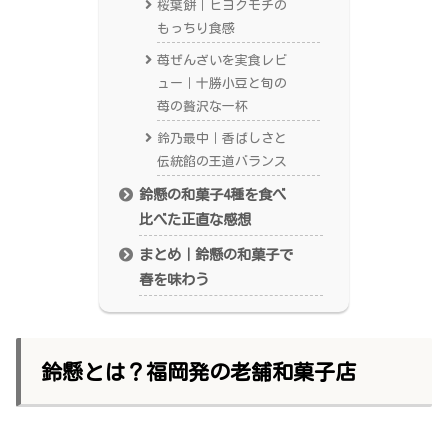
桜葉餅｜ヒヨクモチの
もっちり食感
苺ぜんざいを実食レビ
ュー｜十勝小豆と旬の
苺の贅沢な一杯
鈴乃最中｜香ばしさと
伝統餡の王道バランス
鈴懸の和菓子4種を食べ
比べた正直な感想
まとめ｜鈴懸の和菓子で
春を味わう
鈴懸とは？福岡発の老舗和菓子店