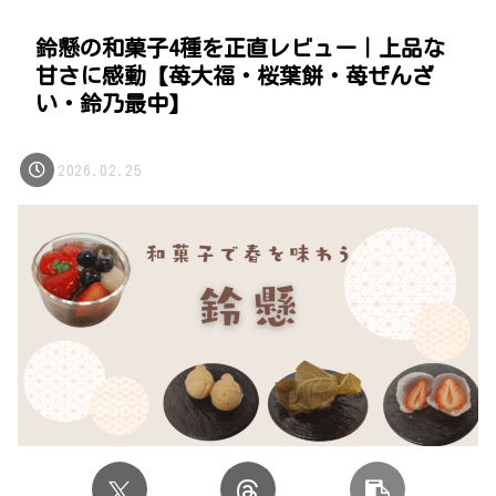
鈴懸の和菓子4種を正直レビュー｜上品な
甘さに感動【苺大福・桜葉餅・苺ぜんざ
い・鈴乃最中】
2026.02.25