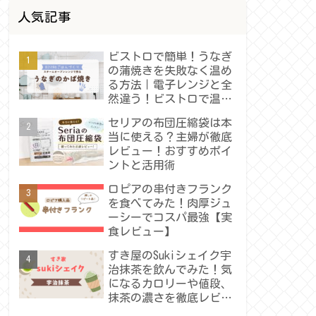
人気記事
ビストロで簡単！うなぎ
の蒲焼きを失敗なく温め
る方法｜電子レンジと全
然違う！ビストロで温め
たうなぎの蒲焼きレビュ
セリアの布団圧縮袋は本
ー
当に使える？主婦が徹底
レビュー！おすすめポイ
ントと活用術
ロピアの串付きフランク
を食べてみた！肉厚ジュ
ーシーでコスパ最強【実
食レビュー】
すき屋のSukiシェイク宇
治抹茶を飲んでみた！気
になるカロリーや値段、
抹茶の濃さを徹底レビュ
ー！