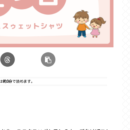
は
約3分
で読めます。