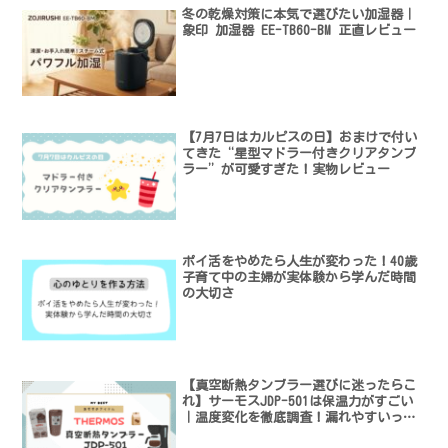
冬の乾燥対策に本気で選びたい加湿器｜
象印 加湿器 EE-TB60-BM 正直レビュー
【7月7日はカルピスの日】おまけで付い
てきた“星型マドラー付きクリアタンブ
ラー”が可愛すぎた！実物レビュー
ポイ活をやめたら人生が変わった！40歳
子育て中の主婦が実体験から学んだ時間
の大切さ
【真空断熱タンブラー選びに迷ったらこ
れ】サーモスJDP-501は保温力がすごい
｜温度変化を徹底調査！漏れやすいって
本当？