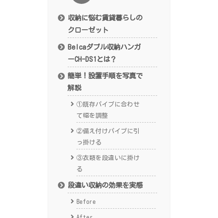
収納に悩む賃貸暮らしの
クローゼット
Belcaダブル収納ハンガ
ーCH-DS1とは？
簡単！設置手順を写真で
解説
①既存パイプに合わせ
て幅を調整
②備え付けパイプに引
っ掛ける
③衣類を段違いに掛け
る
段違い収納の効果を実感
Before
After