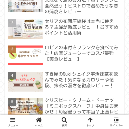
全然違う！ビストロで温めたうなぎ
の蒲焼きレビュー
セリアの布団圧縮袋は本当に使え
る？主婦が徹底レビュー！おすすめ
ポイントと活用術
ロピアの串付きフランクを食べてみ
た！肉厚ジューシーでコスパ最強
【実食レビュー】
すき屋のSukiシェイク宇治抹茶を飲
んでみた！気になるカロリーや値
段、抹茶の濃さを徹底レビュー！
クリスピー・クリーム・ドーナツ
「ミニボックスハーフ」中身はおま
かせ！毎回違うって本当？正直レビ
ュー
メニュー
ホーム
検索
トップ
サイドバー