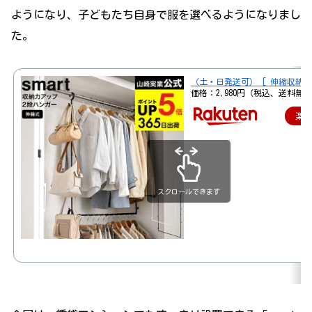
ようになり、子どもたち自身で服を選べるようになりまし
た。
（土・日発送可） [ 伸縮収納力ア
価格：2,980円（税込、送料無料
楽
スクロールできます