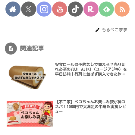
もるぺこまま
関連記事
安食ロールは予約なしで買える？売り切
れ必至のYUJI AJIKI（ユージアジキ）を
平日訪問｜行列に並ばず購入できた体験
談
【不二家】ペコちゃんお楽しみ袋が神コ
スパ！1080円で大満足の中身＆実食レビ
ュー