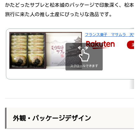
かたどったサブレと松本城のパッケージで印象深く、松本
旅行に来た人の推し土産にぴったりな逸品です。
フランス菓子 マサムラ 天守石
楽
スクロールできます
外観・パッケージデザイン