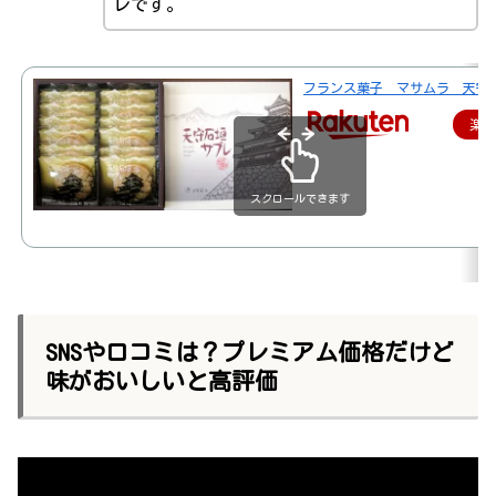
レです。
フランス菓子 マサムラ 天守石
楽
スクロールできます
SNSや口コミは？プレミアム価格だけど
味がおいしいと高評価