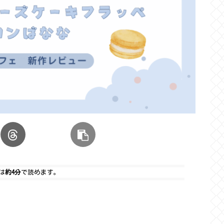
は
約4分
で読めます。