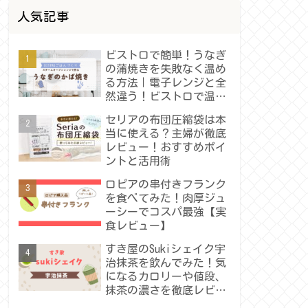
人気記事
ビストロで簡単！うなぎ
の蒲焼きを失敗なく温め
る方法｜電子レンジと全
然違う！ビストロで温め
たうなぎの蒲焼きレビュ
セリアの布団圧縮袋は本
ー
当に使える？主婦が徹底
レビュー！おすすめポイ
ントと活用術
ロピアの串付きフランク
を食べてみた！肉厚ジュ
ーシーでコスパ最強【実
食レビュー】
すき屋のSukiシェイク宇
治抹茶を飲んでみた！気
になるカロリーや値段、
抹茶の濃さを徹底レビュ
ー！