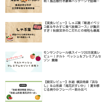
剖！風呂敷付き豪華パッケージで話題沸
騰の限定コラボ
【実食レビュー】しゃぶ葉「厳選イベリ
コ豚＆牛みすじ食べ放題コース」が贅沢
すぎ！秋限定きのこだれとの相性も最高
モンサンクレール桃スイーツ2025実食レ
ビュー｜タルト ペッシュ＆プレミアムセ
ゾン 貴陽
【限定レビュー】氷結 横浜特産「浜な
し」＆山形産「尾花沢すいか」｜夏を感
じる爽やかフレーバー飲み比べ