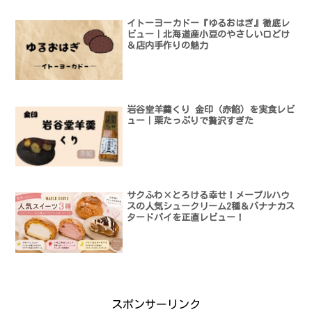
イトーヨーカドー『ゆるおはぎ』徹底レ
ビュー｜北海道産小豆のやさしい口どけ
＆店内手作りの魅力
岩谷堂羊羹くり 金印（赤餡）を実食レビ
ュー｜栗たっぷりで贅沢すぎた
サクふわ×とろける幸せ！メープルハウ
スの人気シュークリーム2種＆バナナカス
タードパイを正直レビュー！
スポンサーリンク