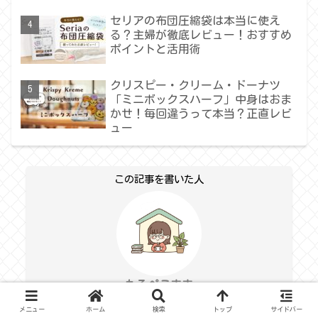
セリアの布団圧縮袋は本当に使え
る？主婦が徹底レビュー！おすすめ
ポイントと活用術
クリスピー・クリーム・ドーナツ
「ミニボックスハーフ」中身はおま
かせ！毎回違うって本当？正直レビ
ュー
この記事を書いた人
もるぺこまま
“もるぺこ気質”の2児のママ。
メニュー
ホーム
検索
トップ
サイドバー