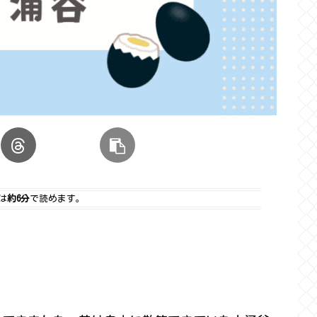
は
約6分
で読めます。