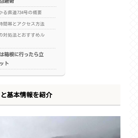
回避術
る県道734号の概要
時間帯とアクセス方法
の対処法とおすすめル
は箱根に行ったら立
ット
スと基本情報を紹介