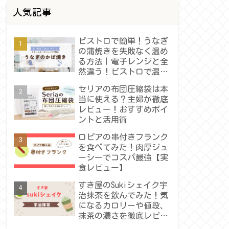
人気記事
ビストロで簡単！うなぎ
の蒲焼きを失敗なく温め
る方法｜電子レンジと全
然違う！ビストロで温め
たうなぎの蒲焼きレビュ
セリアの布団圧縮袋は本
ー
当に使える？主婦が徹底
レビュー！おすすめポイ
ントと活用術
ロピアの串付きフランク
を食べてみた！肉厚ジュ
ーシーでコスパ最強【実
食レビュー】
すき屋のSukiシェイク宇
治抹茶を飲んでみた！気
になるカロリーや値段、
抹茶の濃さを徹底レビュ
ー！