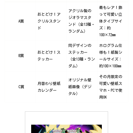
最もレア！飾
アクリル製の
おとどけ！ア
って可愛い立
ジオラマスタ
A賞
クリルスタン
体タイプサイ
ンド（全13種・
ド
ズ：約
ランダム）
100×72mm
同デザインの
ホログラム仕
おとどけ！ス
ステッカー
様も！紙製シ
B賞
テッカー
（全13種・ラン
ールサイズ：
ダム）
約100×100mm
その月限定の
オリジナル壁
月替わり壁紙
可愛い壁紙ス
C賞
紙画像（デジ
カレンダー
マホ・PCで使
タル）
用OK