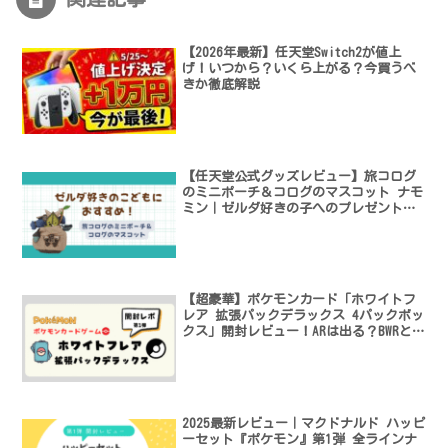
【2026年最新】任天堂Switch2が値上
げ！いつから？いくら上がる？今買うべ
きか徹底解説
【任天堂公式グッズレビュー】旅コログ
のミニポーチ＆コログのマスコット ナモ
ミン｜ゼルダ好きの子へのプレゼントに
最適！
【超豪華】ポケモンカード「ホワイトフ
レア 拡張パックデラックス 4パックボッ
クス」開封レビュー！ARは出る？BWRと
は？
2025最新レビュー｜マクドナルド ハッピ
ーセット『ポケモン』第1弾 全ラインナ