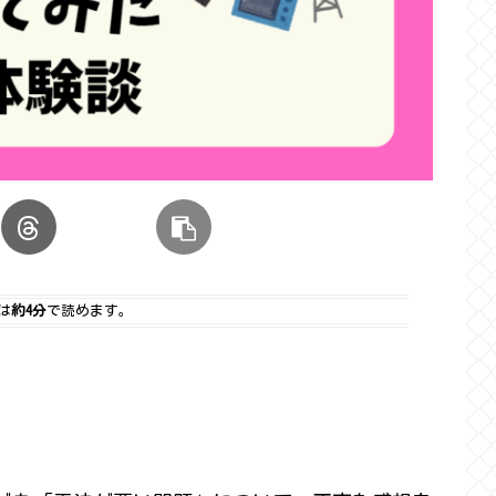
は
約4分
で読めます。