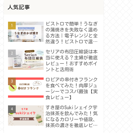
人気記事
ビストロで簡単！うなぎ
の蒲焼きを失敗なく温め
る方法｜電子レンジと全
然違う！ビストロで温め
たうなぎの蒲焼きレビュ
セリアの布団圧縮袋は本
ー
当に使える？主婦が徹底
レビュー！おすすめポイ
ントと活用術
ロピアの串付きフランク
を食べてみた！肉厚ジュ
ーシーでコスパ最強【実
食レビュー】
すき屋のSukiシェイク宇
治抹茶を飲んでみた！気
になるカロリーや値段、
抹茶の濃さを徹底レビュ
ー！