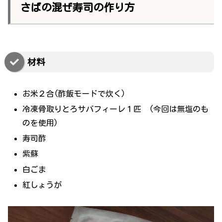
さばの混ぜ寿司の作り方
材料
お米２合(酢飯モードで炊く)
冷凍骨取りとろサバフィーレ１匹 (今回は無塩のも
のを使用)
寿司酢
紫蘇
白ごま
紅しょうが