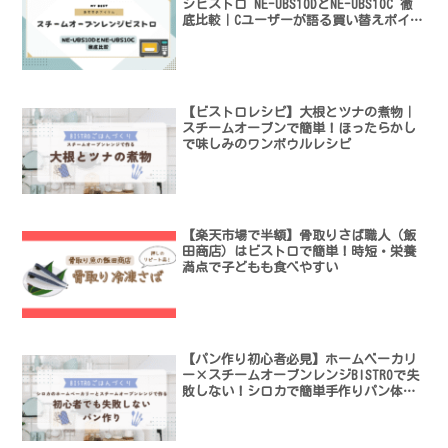
ジビストロ NE-UBS10DとNE-UBS10C 徹
底比較｜Cユーザーが語る買い替えポイン
ト
【ビストロレシピ】大根とツナの煮物｜
スチームオーブンで簡単！ほったらかし
で味しみのワンボウルレシピ
【楽天市場で半額】骨取りさば職人（飯
田商店）はビストロで簡単！時短・栄養
満点で子どもも食べやすい
【パン作り初心者必見】ホームベーカリ
ー×スチームオーブンレンジBISTROで失
敗しない！シロカで簡単手作りパン体験
レビュー