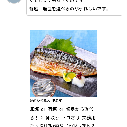
くてとってもおすすめです。
有塩、無塩を選べるのがうれしいです。
越前かに職人 甲羅組
無塩 or 有塩 or 切身から選べ
る！⇒ 骨取り トロさば 業務用 
たっぷり2kg前後（約14～28枚入