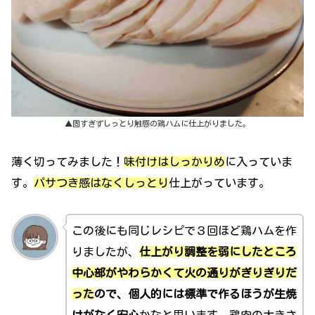
▲固すぎずしっとり触感の鶏ハムに仕上がりました。
薄く切ってみました！
味付けはしっかりめ
に入っていま
す。
パサつき感はなくしっとり
仕上がっています。
この後にも同じレシピで３回ほど鶏ハムを作
りましたが、
仕上がり調整を弱にしたところ
中心部がやわらかくて火の通りがぎりぎりだ
った
ので、個人的には標準で作るほうが生焼
けがなく安心
かなと思います。鶏肉の大きさ