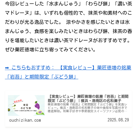
今回レビューした「水まんじゅう」「わらび餅」「濃い茶
マドレーヌ」は、いずれも個性的で、抹茶や和素材へのこ
だわりが光る逸品でした。 涼やかさを感じたいときは水
まんじゅう、食感を楽しみたいときはわらび餅、抹茶の香
りを堪能したいときは濃い茶マドレーヌがおすすめです。
ぜひ菓匠徳増に立ち寄ってみてください。
➡ こちらもおすすめ： 【実食レビュー】菓匠徳増の銘菓
「岩苔」と期間限定「ぶどう餅」
【実食レビュー】菓匠徳増の銘菓「岩苔」と期間
限定「ぶどう餅」｜横浜・港南区の名和菓子
菓匠徳増の銘菓『岩苔』と期間限定『ぶどう餅』を実食レ
ビュー。横浜・港南区の名和菓子の味や食感を写真付きで
徹底解説。和菓子好きや季節限定スイーツファン必見の記
事です。
2025.08.29
ouchizikan.com