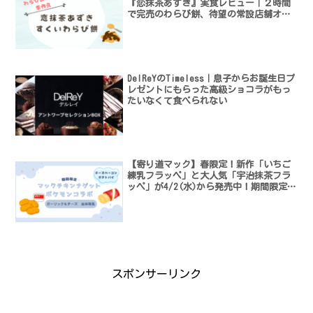
『恋抹茶あずき』実食レビュー｜２時間
で完売のわらび餅、待望の常設店舗オー
プン
DelReYのTimeless｜息子からお誕生日プ
レゼントにもらった高級ショコラがもっ
たいなくて食べられない
【寄り道マック】春限定！新作「いちご
練乳フラッペ」と大人気「宇治抹茶フラ
ッペ」が4/2(水)から発売中！期間限定フ
ラッペ3種を徹底比較！あなたはどれを選
ぶ？
スポンサーリンク