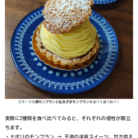
ピネードの
栗モンブランと紅あずまモンブラン
を並べて食べ比べ！
実際に2種類を食べ比べてみると、それぞれの個性が際立
ちます。
・ナポリのモンブラン → 王道の洋風スイーツ。甘さ控え