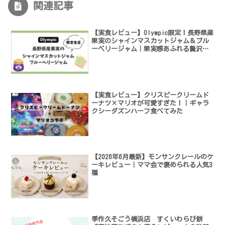
関連記事
【実食レビュー】Olympic限定！長野県産
果実のシャインマスカットジャム＆ブル
ーベリージャム｜果実感あふれる贅沢な
朝食時間
【実食レビュー】クリスピークリームド
ーナツ×マリオが可愛すぎた！｜ギャラ
クシーダズンハーフ食べてみた
【2026年6月最新】モンサンクレールのケ
ーキレビュー｜ママ会で褒められる人気3
種
季作久そごう横浜店 すくいわらび餅